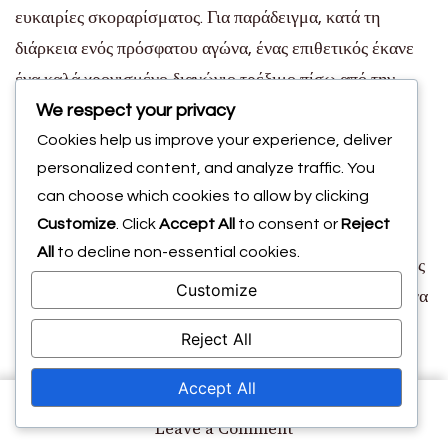
ευκαιρίες σκοραρίσματος. Για παράδειγμα, κατά τη
διάρκεια ενός πρόσφατου αγώνα, ένας επιθετικός έκανε
ένα καλά χρονισμένο διαγώνιο τρέξιμο πίσω από την
We respect your privacy
άμυνα, λαμβάνοντας μια τέλεια τοποθετημένη πάσα και
Cookies help us improve your experience, deliver
σκοράροντας χωρίς δυσκολία. Τέτοια παραδείγματα
personalized content, and analyze traffic. You
αναδεικνύουν την αποτελεσματικότητα του
can choose which cookies to allow by clicking
συντονισμένου κινήματος και του χρονισμού.
Customize
. Click
Accept All
to consent or
Reject
Μια άλλη αξιοσημείωτη φάση περιλάμβανε έναν μέσο
All
to decline non-essential cookies.
που αποσπούσε τους αμυντικούς από το κέντρο κάνοντας
Customize
μια πλευρική κίνηση, επιτρέποντας σε έναν συμπαίκτη να
εκμεταλλευτεί τον χώρο που δημιουργήθηκε και να
Reject All
σουτάρει προς το τέρμα. Αυτές οι καταστάσεις δείχνουν
Accept All
πώς οι επιτυχημένες ομάδες εκμεταλλεύονται την κίνηση
χωρίς την μπάλα για να ενισχύσουν τις επιθετικές
on
Leave a Comment
Κίνηση