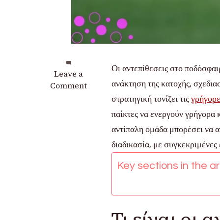
Οι αντεπίθεσεις στο ποδόσφαι
on
Leave a
ανάκτηση της κατοχής, σχεδια
Αντεπίθεση:
Comment
Γρήγορες
στρατηγική τονίζει τις
γρήγορε
μεταβάσεις,
παίκτες να ενεργούν γρήγορα κ
Ρόλοι
αντίπαλη ομάδα μπορέσει να α
παικτών,
Ευκαιρίες
διαδικασία, με συγκεκριμένες
σκοραρίσματος
Key sections in the art
Τι είναι οι 