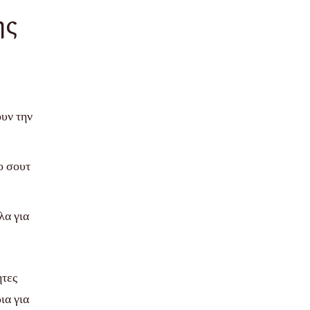
ης
ουν την
ο σουτ
λα για
ητες
ια για