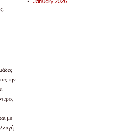
January 2026
ς,
ομάδες
τας την
οι
στερες
ται με
αλλαγή