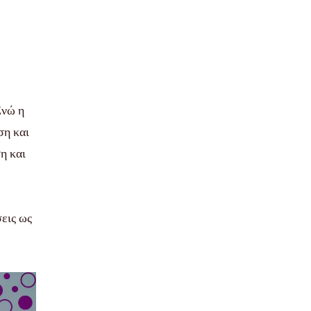
Ενώ η
ση και
η και
εις ως