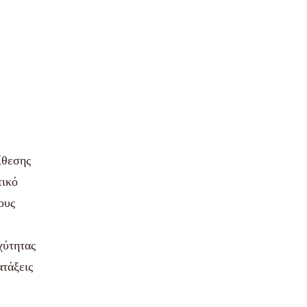
ίθεσης
τικό
ους
χύτητας
ατάξεις