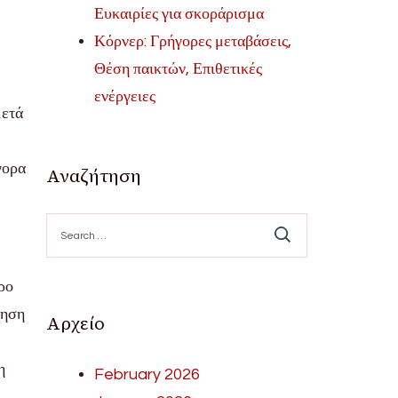
Ευκαιρίες για σκοράρισμα
Κόρνερ: Γρήγορες μεταβάσεις,
Θέση παικτών, Επιθετικές
ενέργειες
μετά
γορα
Αναζήτηση
Search
for:
ρο
νηση
Αρχείο
η
February 2026