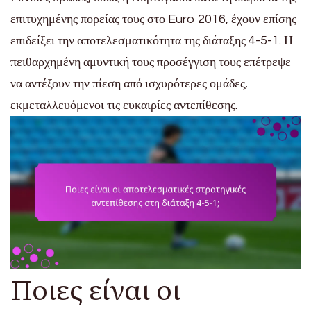
επιτυχημένης πορείας τους στο Euro 2016, έχουν επίσης
επιδείξει την αποτελεσματικότητα της διάταξης 4-5-1. Η
πειθαρχημένη αμυντική τους προσέγγιση τους επέτρεψε
να αντέξουν την πίεση από ισχυρότερες ομάδες,
εκμεταλλευόμενοι τις ευκαιρίες αντεπίθεσης.
Ποιες είναι οι