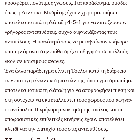
προσφέρει πολύτιμες γνώσεις. Για παράδειγμα, ομάδες
όπως η Ατλέτικο Μαδρίτης έχουν χρησιμοποιήσει
αποτελεσματικά τη διάταξη 4-5-1 για να εκτοξεύσουν
γρήγορες αντεπιθέσεις, συχνά αιφνιδιάζοντας τους
αντιπάλους. Η ικανότητά τους να μεταβαίνουν γρήγορα
από την άμυνα στην επίθεση έχει οδηγήσει σε πολλούς
γκολ σε κρίσιμους αγώνες.
Ένα άλλο παράδειγμα είναι η Τσέλσι κατά τη διάρκεια
των επιτυχημένων εκστρατειών της, όπου χρησιμοποίησε
αποτελεσματικά τη διάταξη για να απορροφήσει πίεση και
στη συνέχεια να εκμεταλλευτεί τους χώρους που άφηναν
οι αντίπαλοι. Η γρήγορη ανάκτηση της μπάλας και οι
αποφασιστικές επιθετικές κινήσεις έχουν αποτελέσει
κλειδί για την επιτυχία τους στις αντεπιθέσεις.