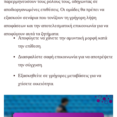
παρερμηνεύσουν τους ρόλους τους, οδηγώντας σε
αποδιοργανωμένες επιθέσεις. Οι ομάδες θα πρέπει να
εξασκούν σενάρια που τονίζουν τη γρήγορη λήψη
αποφάσεων και την αποτελεσματική επικοινωνία για να
αποφύγουν αυτά τα ζητήματα.
Αποφύγετε να χάνετε την αμυντική μορφή κατά
την επίθεση.
Διασφαλίστε σαφή επικοινωνία για να αποτρέψετε
την σύγχυση.
Εξασκηθείτε σε γρήγορες μεταβάσεις για να
χτίσετε οικειότητα.