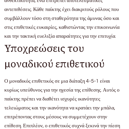
ανθεκτικότητα, ενώ επιτρέπει αποτελεσματικές
αντεπιθέσεις. Κάθε παίκτης έχει διακριτούς ρόλους που
συμβάλλουν τόσο στη σταθερότητα της άμυνας όσο και
στις επιθετικές ευκαιρίες, καθιστώντας την επικοινωνία
και την τακτική ευελιξία απαραίτητες για την επιτυχία.
Υποχρεώσεις του
μοναδικού επιθετικού
Ο μοναδικός επιθετικός σε μια διάταξη 4-5-1 είναι
κυρίως υπεύθυνος για την ηγεσία της επίθεσης. Αυτός ο
παίκτης πρέπει να διαθέτει ισχυρές ικανότητες
τελειώματος και την ικανότητα να κρατάει την μπάλα,
επιτρέποντας στους μέσους να συμμετέχουν στην
επίθεση. Επιπλέον, ο επιθετικός συχνά ξεκινά την πίεση