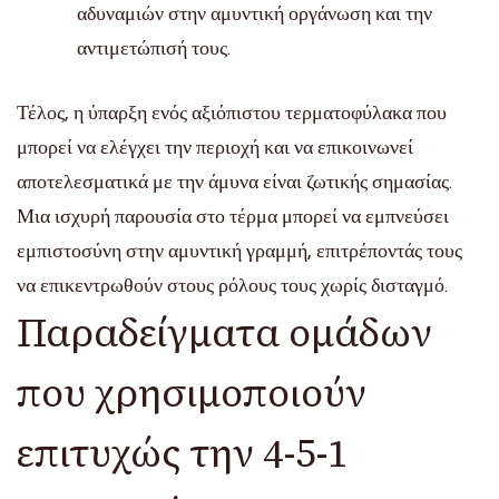
αδυναμιών στην αμυντική οργάνωση και την
αντιμετώπισή τους.
Τέλος, η ύπαρξη ενός αξιόπιστου τερματοφύλακα που
μπορεί να ελέγχει την περιοχή και να επικοινωνεί
αποτελεσματικά με την άμυνα είναι ζωτικής σημασίας.
Μια ισχυρή παρουσία στο τέρμα μπορεί να εμπνεύσει
εμπιστοσύνη στην αμυντική γραμμή, επιτρέποντάς τους
να επικεντρωθούν στους ρόλους τους χωρίς δισταγμό.
Παραδείγματα ομάδων
που χρησιμοποιούν
επιτυχώς την 4-5-1