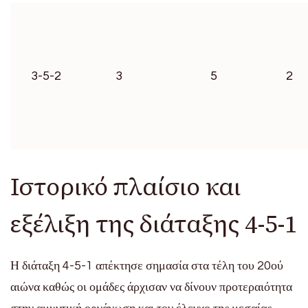
3-5-2
3
5
2
Ιστορικό πλαίσιο και
εξέλιξη της διάταξης 4-5-1
Η διάταξη 4-5-1 απέκτησε σημασία στα τέλη του 20ού
αιώνα καθώς οι ομάδες άρχισαν να δίνουν προτεραιότητα