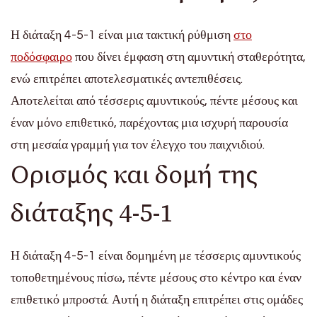
Η διάταξη 4-5-1 είναι μια τακτική ρύθμιση
στο
ποδόσφαιρο
που δίνει έμφαση στη αμυντική σταθερότητα,
ενώ επιτρέπει αποτελεσματικές αντεπιθέσεις.
Αποτελείται από τέσσερις αμυντικούς, πέντε μέσους και
έναν μόνο επιθετικό, παρέχοντας μια ισχυρή παρουσία
στη μεσαία γραμμή για τον έλεγχο του παιχνιδιού.
Ορισμός και δομή της
διάταξης 4-5-1
Η διάταξη 4-5-1 είναι δομημένη με τέσσερις αμυντικούς
τοποθετημένους πίσω, πέντε μέσους στο κέντρο και έναν
επιθετικό μπροστά. Αυτή η διάταξη επιτρέπει στις ομάδες